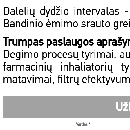
Dalelių dydžio intervalas 
Bandinio ėmimo srauto greit
Trumpas paslaugos apraš
Degimo procesų tyrimai, a
farmacinių inhaliatorių t
matavimai, filtrų efektyvu
Už
Vardas
*