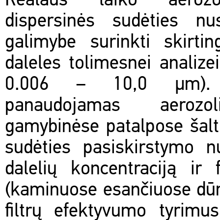
Realaus laiko aerozo
dispersinės sudėties n
galimybe surinkti skirtin
daleles tolimesnei analizei
0.006 – 10,0 µm). 
panaudojamas aerozol
gamybinėse patalpose šaltin
sudėties pasiskirstymo n
dalelių koncentraciją ir
(kaminuose esančiuose dūmu
filtrų efektyvumo tyrimus