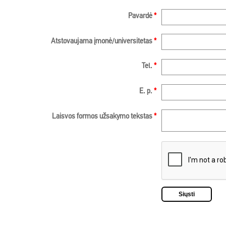
Pavardė
*
Atstovaujama įmonė/universitetas
*
Tel.
*
E. p.
*
Laisvos formos užsakymo tekstas
*