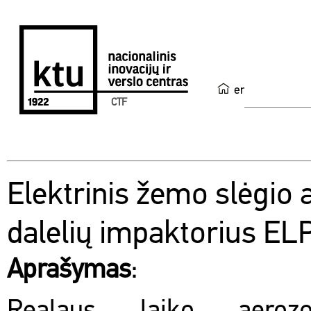
en
CTF
Elektrinis žemo slėgio 
dalelių impaktorius EL
Aprašymas
: