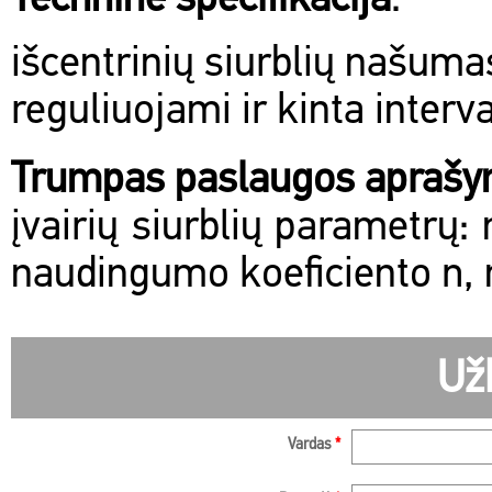
Techninė specifikacija
:
išcentrinių siurblių našuma
reguliuojami ir kinta inter
Trumpas paslaugos apraš
įvairių siurblių parametrų:
naudingumo koeficiento η,
Už
Vardas
*