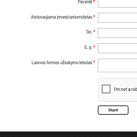
Pavardė
*
Atstovaujama įmonė/universitetas
*
Tel.
*
E. p.
*
Laisvos formos užsakymo tekstas
*