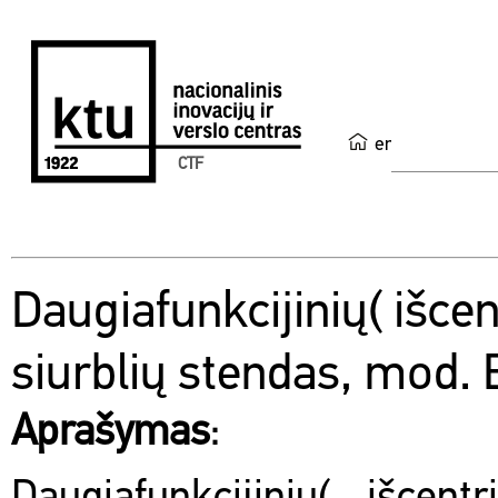
en
CTF
Daugiafunkcijinių( išcen
siurblių stendas, mod.
Aprašymas
: