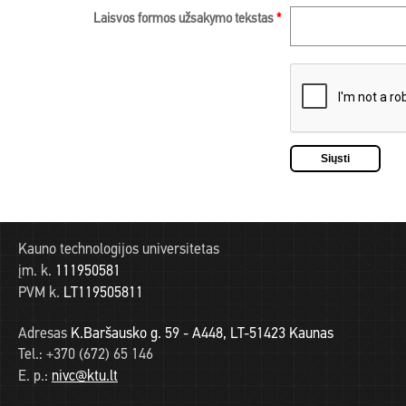
Laisvos formos užsakymo tekstas
*
Kauno technologijos universitetas
įm. k.
111950581
PVM k.
LT119505811
Adresas
K.Baršausko g. 59 - A448, LT-51423 Kaunas
Tel.:
+370 (672) 65 146
E. p.:
nivc@ktu.lt