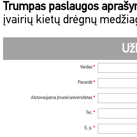
Trumpas paslaugos apraš
įvairių kietų drėgnų medžia
Už
Vardas
*
Pavardė
*
Atstovaujama įmonė/universitetas
*
Tel.
*
E. p.
*