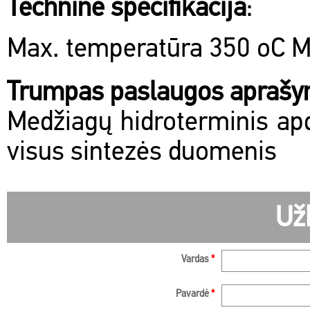
Techninė specifikacija
:
Max. temperatūra 350 oC Ma
Trumpas paslaugos apraš
Medžiagų hidroterminis ap
visus sintezės duomenis
Už
Vardas
*
Pavardė
*