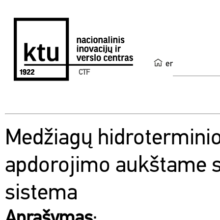
en
CTF
Medžiagų hidrotermini
apdorojimo aukštame s
sistema
Aprašymas
: