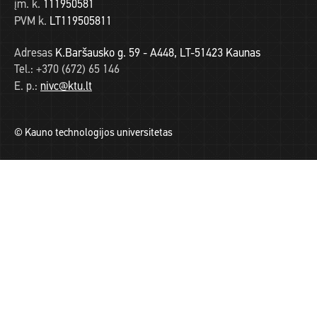
įm. k.
111950581
PVM k.
LT119505811
Adresas
K.Baršausko g. 59 - A448, LT-51423 Kaunas
Tel.:
+370 (672) 65 146
E. p.:
nivc@ktu.lt
© Kauno technologijos universitetas