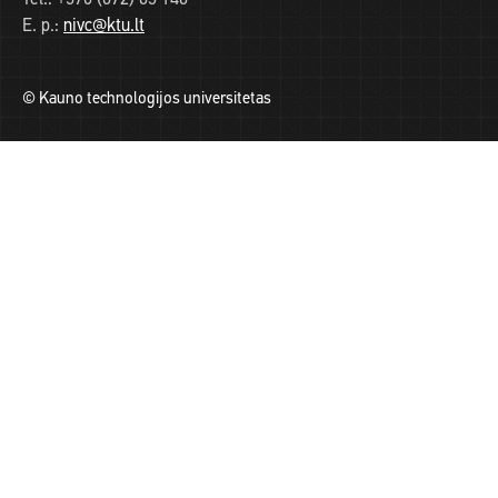
Tel.:
+370 (672) 65 146
E. p.:
nivc@ktu.lt
© Kauno technologijos universitetas