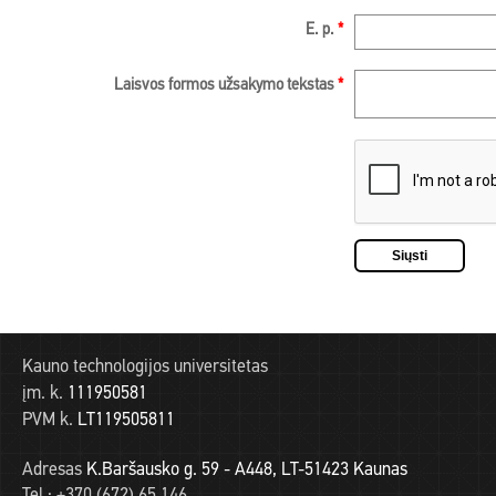
E. p.
*
Laisvos formos užsakymo tekstas
*
Kauno technologijos universitetas
įm. k.
111950581
PVM k.
LT119505811
Adresas
K.Baršausko g. 59 - A448, LT-51423 Kaunas