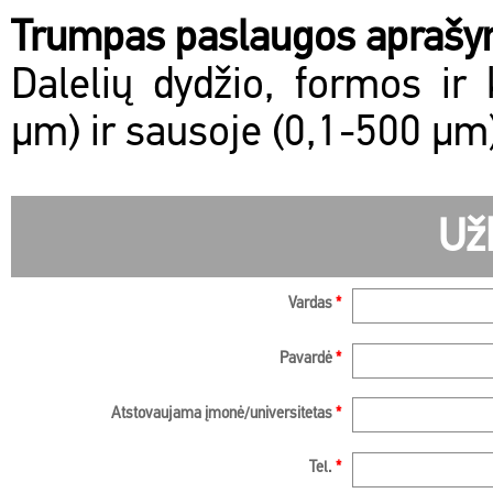
Trumpas paslaugos apraš
Dalelių dydžio, formos ir
µm) ir sausoje (0,1-500 µm
Už
Vardas
*
Pavardė
*
Atstovaujama įmonė/universitetas
*
Tel.
*