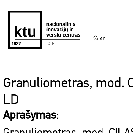
en
CTF
Granuliometras, mod. 
LD
Aprašymas
: