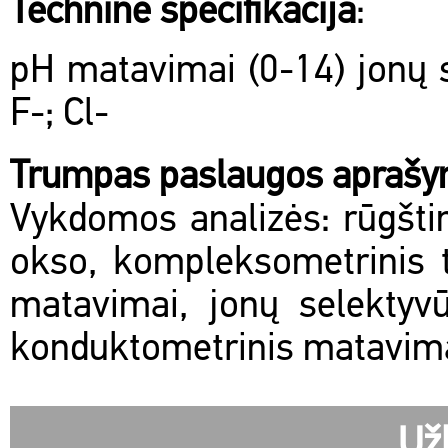
Techninė specifikacija
:
pH matavimai (0-14) jonų s
F-; Cl-
Trumpas paslaugos apraš
Vykdomos analizės: rūgštin
okso, kompleksometrinis ti
matavimai, jonų selektyvū
konduktometrinis matavimas
Už