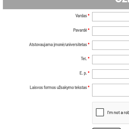
Vardas
*
Pavardė
*
Atstovaujama įmonė/universitetas
*
Tel.
*
E. p.
*
Laisvos formos užsakymo tekstas
*