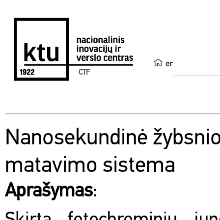
en
CTF
Nanosekundinė žybsnio 
matavimo sistema
Aprašymas
: