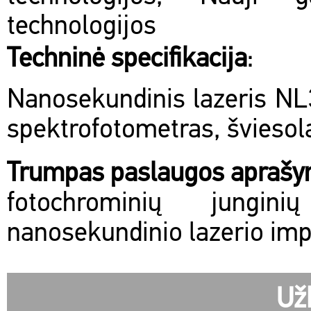
technologijos
Techninė specifikacija
:
Nanosekundinis lazeris N
spektrofotometras, šviesola
Trumpas paslaugos apraš
fotochrominių jungin
nanosekundinio lazerio im
Už