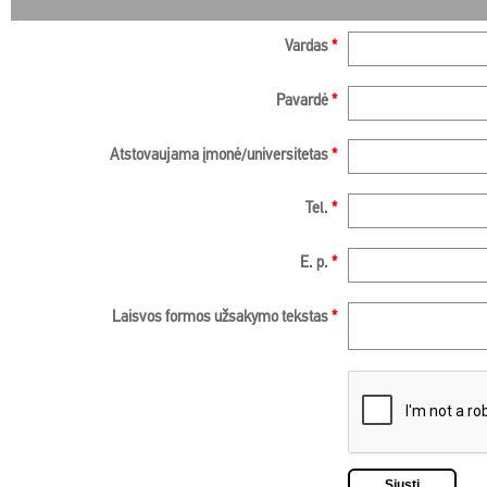
Vardas
*
Pavardė
*
Atstovaujama įmonė/universitetas
*
Tel.
*
E. p.
*
Laisvos formos užsakymo tekstas
*