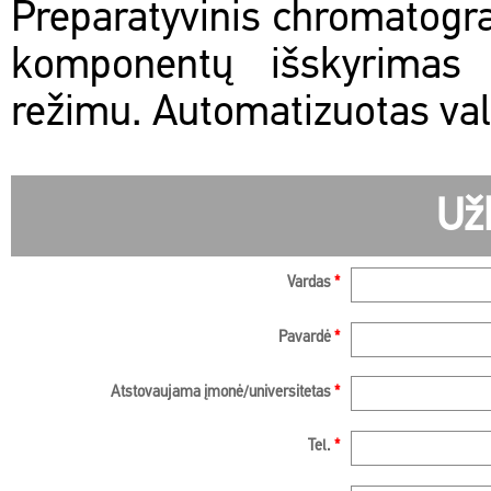
Preparatyvinis chromatogra
komponentų išskyrimas iz
režimu. Automatizuotas va
Už
Vardas
*
Pavardė
*
Atstovaujama įmonė/universitetas
*
Tel.
*