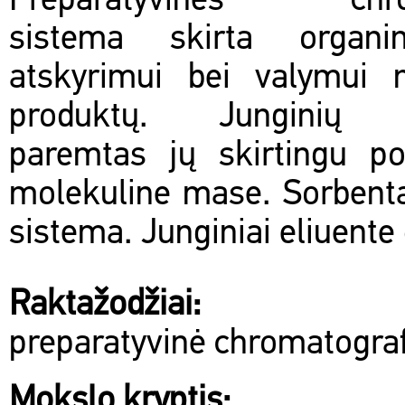
Preparatyvinės chrom
sistema skirta organin
atskyrimui bei valymui n
produktų. Junginių s
paremtas jų skirtingu po
molekuline mase. Sorbentas
sistema. Junginiai eliuent
Raktažodžiai:
preparatyvinė chromatograf
Mokslo kryptis: