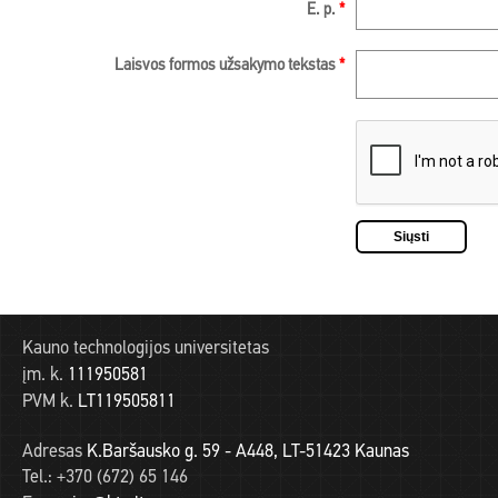
E. p.
*
Laisvos formos užsakymo tekstas
*
Kauno technologijos universitetas
įm. k.
111950581
PVM k.
LT119505811
Adresas
K.Baršausko g. 59 - A448, LT-51423 Kaunas
Tel.:
+370 (672) 65 146