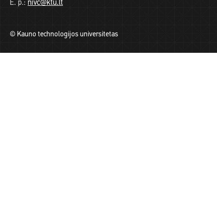
E. p.:
nivc@ktu.lt
© Kauno technologijos universitetas