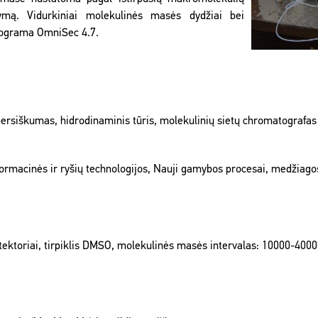
rtymą. Vidurkiniai molekulinės masės dydžiai bei
rograma OmniSec 4.7.
ersiškumas, hidrodinaminis tūris, molekulinių sietų chromatografas
nformacinės ir ryšių technologijos, Nauji gamybos procesai, medžiagos
detektoriai, tirpiklis DMSO, molekulinės masės intervalas: 10000-400