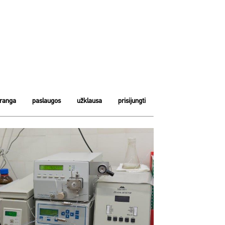
įranga
paslaugos
užklausa
prisijungti