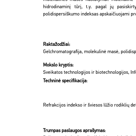
hidrodinaminį tūrį, t.y. pagal jų pasiski
polidispersiškumo indeksas apskaičiuojami p
Raktažodžiai:
Gelchromatografija, molekulinė masė, polidisp
Mokslo kryptis:
Sveikatos technologijos ir biotechnologijos, I
Techninė specifikacija
:
Refrakcijos indekso ir šviesos lūžio rodiklių 
Trumpas paslaugos aprašymas
: