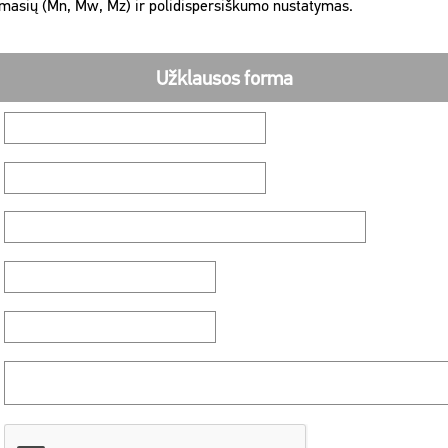
ų masių (Mn, Mw, Mz) ir polidispersiškumo nustatymas.
Užklausos forma