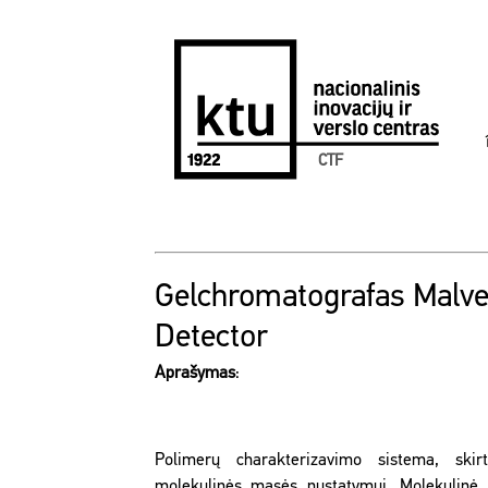
CTF
Gelchromatografas Malve
Detector
Aprašymas
:
Polimerų charakterizavimo sistema, skirt
molekulinės masės nustatymui. Molekulinė