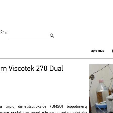
en
apie mus
rn Viscotek 270 Dual
a tirpių dimetilsulfokside (DMSO) biopolimerų
 masė nustatoma pagal ištirpusių makromolekulių