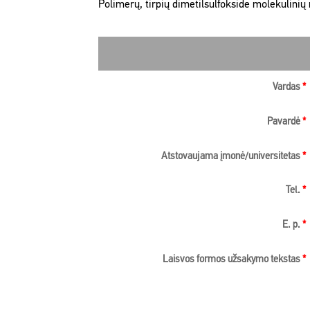
Polimerų, tirpių dimetilsulfokside molekulini
Vardas
*
Pavardė
*
Atstovaujama įmonė/universitetas
*
Tel.
*
E. p.
*
Laisvos formos užsakymo tekstas
*