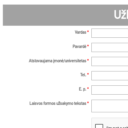
Už
Vardas
*
Pavardė
*
Atstovaujama įmonė/universitetas
*
Tel.
*
E. p.
*
Laisvos formos užsakymo tekstas
*