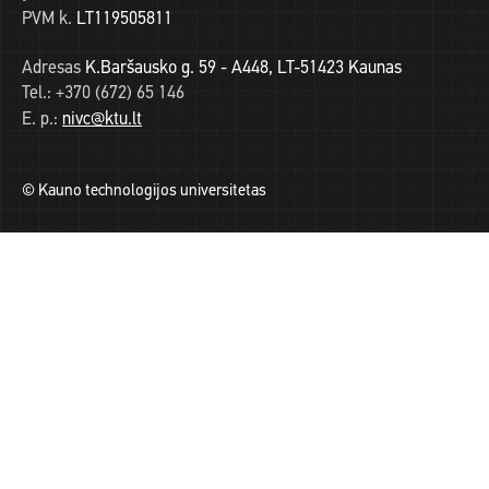
PVM k.
LT119505811
Adresas
K.Baršausko g. 59 - A448, LT-51423 Kaunas
Tel.:
+370 (672) 65 146
E. p.:
nivc@ktu.lt
© Kauno technologijos universitetas