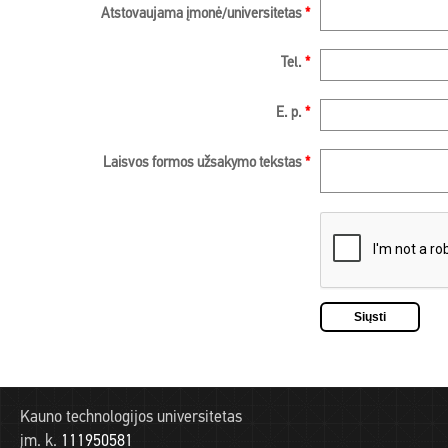
Atstovaujama įmonė/universitetas
*
Tel.
*
E. p.
*
Laisvos formos užsakymo tekstas
*
Kauno technologijos universitetas
įm. k.
111950581