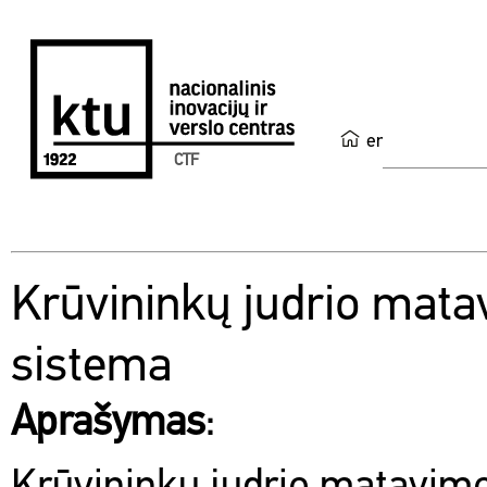
en
CTF
Krūvininkų judrio mat
sistema
Aprašymas
: