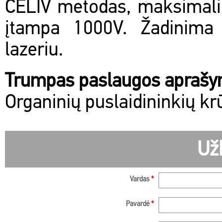
CELIV metodas, maksimali
įtampa 1000V. Žadinima
lazeriu.
Trumpas paslaugos apraš
Organinių puslaidininkių k
Už
Vardas
*
Pavardė
*