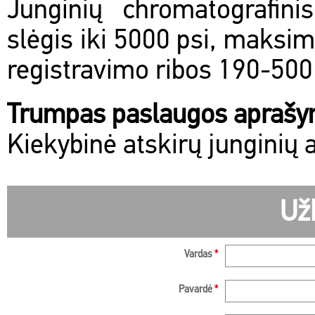
Junginių chromatografini
slėgis iki 5000 psi, maksim
registravimo ribos 190-50
Trumpas paslaugos apraš
Kiekybinė atskirų junginių 
Už
Vardas
*
Pavardė
*