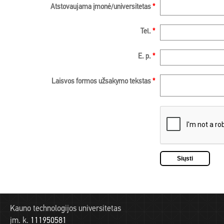
Atstovaujama įmonė/universitetas
*
Tel.
*
E. p.
*
Laisvos formos užsakymo tekstas
*
Kauno technologijos universitetas
įm. k.
111950581