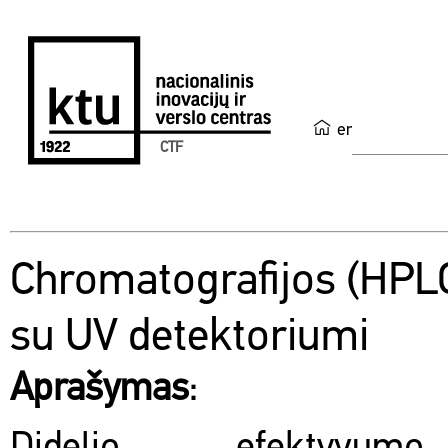
en
CTF
Chromatografijos (HPL
su UV detektoriumi
Aprašymas
: