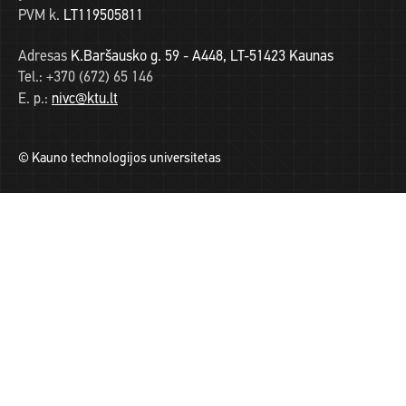
PVM k.
LT119505811
Adresas
K.Baršausko g. 59 - A448, LT-51423 Kaunas
Tel.:
+370 (672) 65 146
E. p.:
nivc@ktu.lt
© Kauno technologijos universitetas