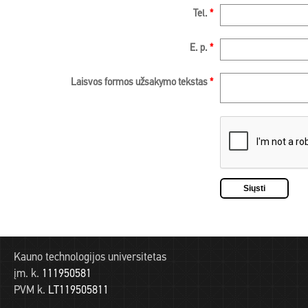
Tel.
*
E. p.
*
Laisvos formos užsakymo tekstas
*
Kauno technologijos universitetas
įm. k.
111950581
PVM k.
LT119505811