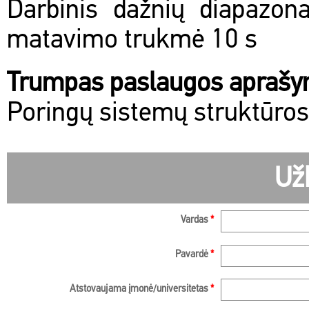
Darbinis dažnių diapazon
matavimo trukmė 10 s
Trumpas paslaugos apraš
Poringų sistemų struktūros
Už
Vardas
*
Pavardė
*
Atstovaujama įmonė/universitetas
*