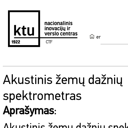
en
CTF
Akustinis žemų dažnių
spektrometras
Aprašymas
: