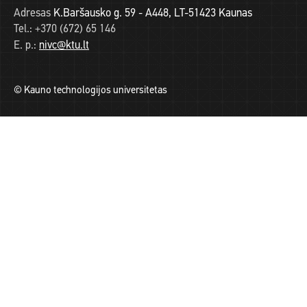
Adresas
K.Baršausko g. 59 - A448, LT-51423 Kaunas
Tel.:
+370 (672) 65 146
E. p.:
nivc@ktu.lt
© Kauno technologijos universitetas