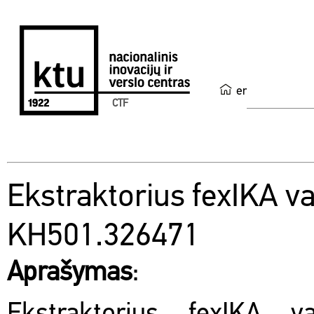
en
CTF
Ekstraktorius fexIKA va
KH501.326471
Aprašymas
: