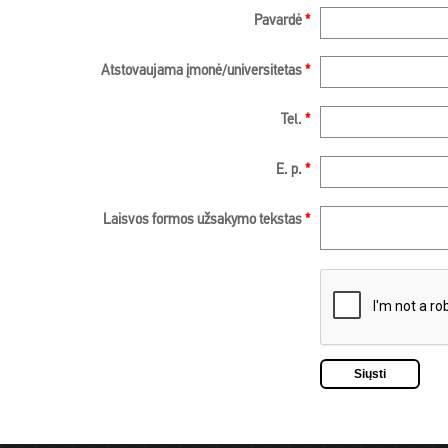
Pavardė
*
Atstovaujama įmonė/universitetas
*
Tel.
*
E. p.
*
Laisvos formos užsakymo tekstas
*