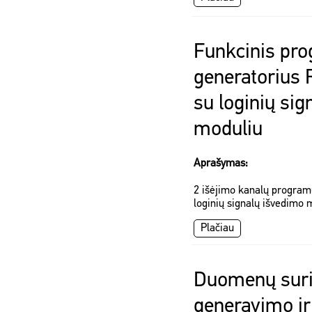
Funkcinis pr
generatorius
su loginių si
moduliu
Aprašymas:
2 išėjimo kanalų program
loginių signalų išvedimo 
Plačiau
Duomenų sur
generavimo ir