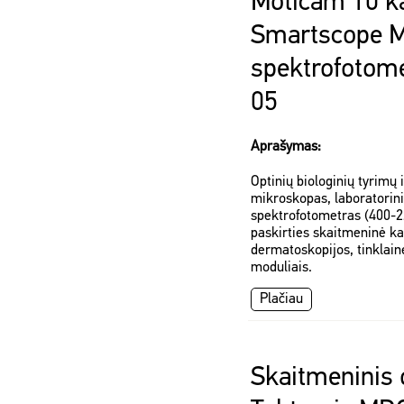
Moticam 10 k
Smartscope M
spektrofotom
05
Aprašymas:
Optinių biologinių tyrimų
mikroskopas, laboratorini
spektrofotometras (400-2
paskirties skaitmeninė ka
dermatoskopijos, tinklain
moduliais.
Plačiau
Skaitmeninis 