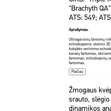
"Brachyth QA"
ATS: 549; ATS
Aprašymas:
Ultragarsinių fantomų ri
echoskopams: statinis 3D
kokybės vertinimo echosk
kanalų fantomas, skiriam
fantomas, echoskopinių va
fantomas.
Plačiau
Žmogaus kvėp
srauto, slėgio 
dinamikos ana