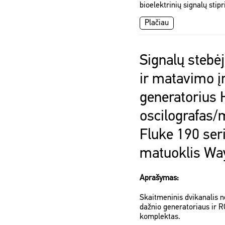
bioelektrinių signalų stip
Plačiau
Signalų stebė
ir matavimo į
generatorius
oscilografas/
Fluke 190 ser
matuoklis Wa
Aprašymas:
Skaitmeninis dvikanalis n
dažnio generatoriaus ir 
komplektas.