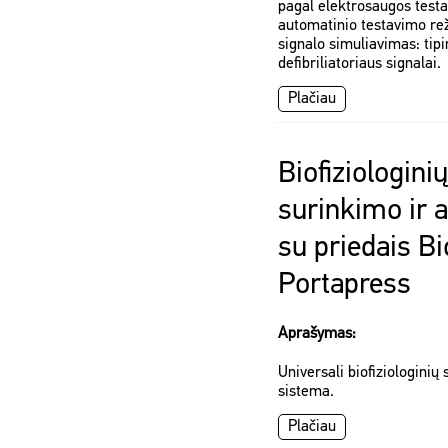
pagal elektrosaugos test
automatinio testavimo re
signalo simuliavimas: tipin
defibriliatoriaus signalai.
Plačiau
Biofiziologini
surinkimo ir 
su priedais B
Portapress
Aprašymas:
Universali biofiziologinių
sistema.
Plačiau