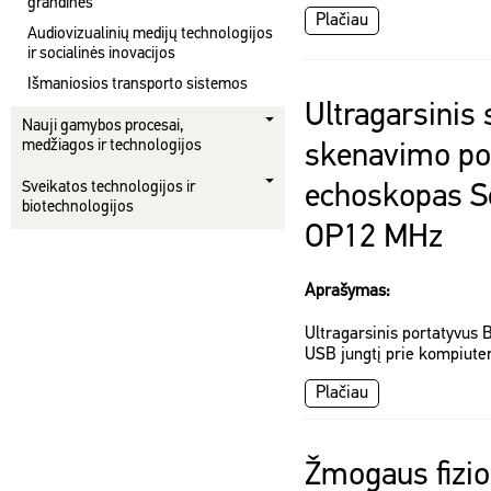
grandinės
Plačiau
Audiovizualinių medijų technologijos
ir socialinės inovacijos
Išmaniosios transporto sistemos
Ultragarsinis 
Nauji gamybos procesai,
medžiagos ir technologijos
skenavimo po
Sveikatos technologijos ir
echoskopas 
biotechnologijos
OP12 MHz
Aprašymas:
Ultragarsinis portatyvus 
USB jungtį prie kompiuter
Plačiau
Žmogaus fizio