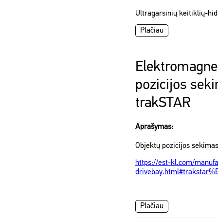
Ultragarsinių keitiklių-hi
Plačiau
Elektromagne
pozicijos sek
trakSTAR
Aprašymas:
Objektų pozicijos sekimas
https://est-kl.com/manufa
drivebay.html#traksta
Plačiau