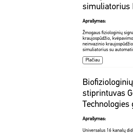
simuliatoriu
Aprašymas:
Žmogaus fiziologinių sign
kraujospūdžio, kvėpavimo,
neinvazinio kraujospūdžio
simuliatorius su automatin
Plačiau
Biofiziologini
stiprintuvas 
Technologies
Aprašymas:
Universalus 16 kanalų di