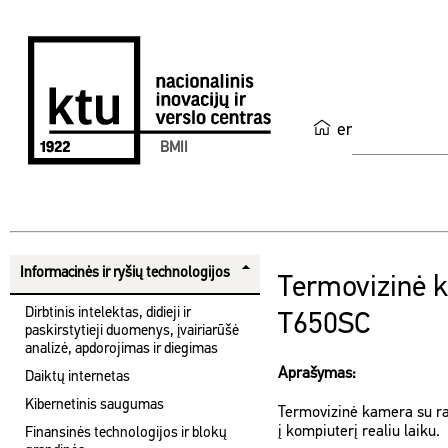
en
BMII
Informacinės ir ryšių technologijos
Termovizinė 
Dirbtinis intelektas, didieji ir
T650SC
paskirstytieji duomenys, įvairiarūšė
analizė, apdorojimas ir diegimas
Aprašymas:
Daiktų internetas
Kibernetinis saugumas
Termovizinė kamera su ra
į kompiuterį realiu laiku.
Finansinės technologijos ir blokų