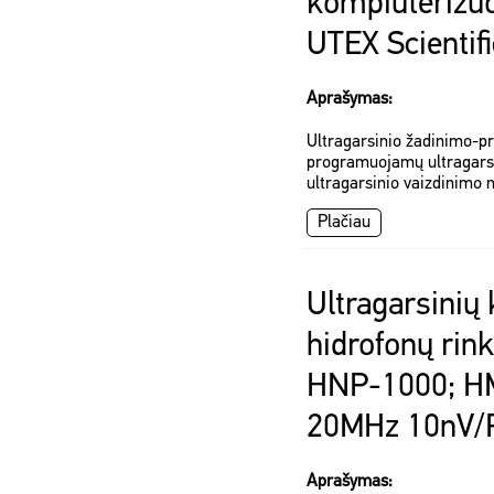
kompiuterizu
UTEX Scientif
Aprašymas:
Ultragarsinio žadinimo-pr
programuojamų ultragarsi
ultragarsinio vaizdinimo 
Plačiau
Ultragarsinių k
hidrofonų ri
HNP-1000; H
20MHz 10nV/
Aprašymas: