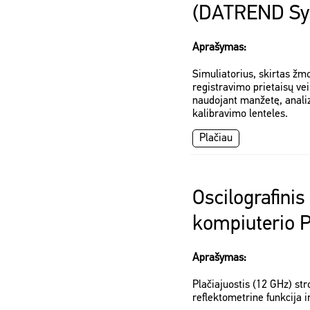
(DATREND Sys
Aprašymas:
Simuliatorius, skirtas ž
registravimo prietaisų ve
naudojant manžetę, analiz
kalibravimo lenteles.
Plačiau
Oscilografinis
kompiuterio 
Aprašymas:
Plačiajuostis (12 GHz) str
reflektometrine funkcija i