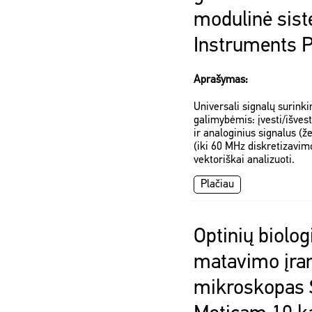
modulinė sist
Instruments 
Aprašymas:
Universali signalų surin
galimybėmis: įvesti/išves
ir analoginius signalus (
(iki 60 MHz diskretizavimo
vektoriškai analizuoti.
Plačiau
Optinių biolog
matavimo įra
mikroskopas