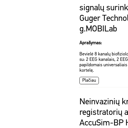
signalų surin
Guger Techno
g.MOBILab
Aprašymas:
Bevielė 8 kanalų biofizio
su: 2 EEG kanalais, 2 EE
papildomais universaliais
kortelę.
Plačiau
Neinvazinių k
registratorių 
AccuSim-BP 