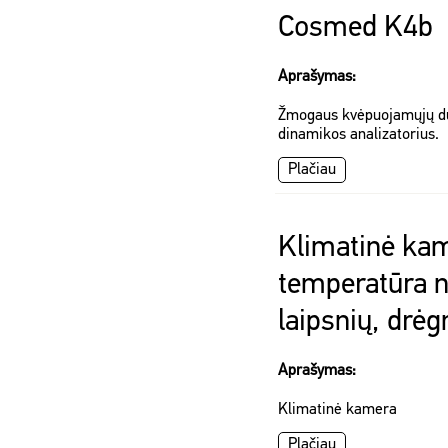
Cosmed K4b
Aprašymas:
Žmogaus kvėpuojamųjų dujų
dinamikos analizatorius.
Plačiau
Klimatinė ka
temperatūra n
laipsnių, dr
Aprašymas:
Klimatinė kamera
Plačiau