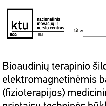
en
BMII
Bioaudinių terapinio ši
elektromagnetinėmis 
(fizioterapijos) medicini