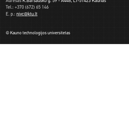
Adresas
K.Baršausko g. 59 - A448, LT-51423 Kaunas
Tel.:
+370 (672) 65 146
E. p.:
nivc@ktu.lt
© Kauno technologijos universitetas