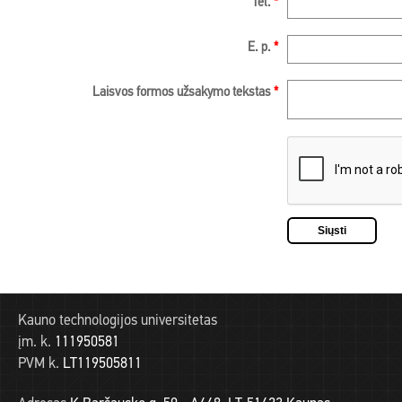
Tel.
*
E. p.
*
Laisvos formos užsakymo tekstas
*
Kauno technologijos universitetas
įm. k.
111950581
PVM k.
LT119505811