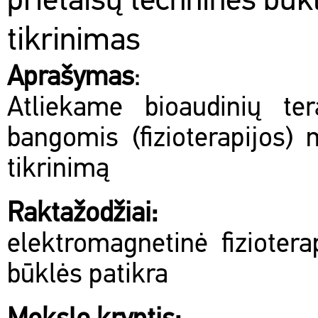
prietaisų techninės būk
tikrinimas
Aprašymas
:
Atliekame bioaudinių te
bangomis (fizioterapijos) 
tikrinimą
Raktažodžiai:
elektromagnetinė fizioterap
būklės patikra