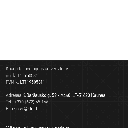
Kauno technologijos universitetas
įm. k.
111950581
PVM k.
LT119505811
Adresas
K.Baršausko g. 59 - A448, LT-51423 Kaunas
Tel.:
+370 (672) 65 146
E. p.:
nivc@ktu.lt
© Kauno technologijos universitetas