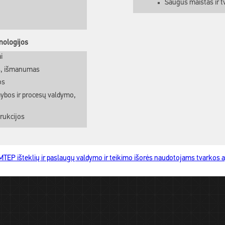
Saugus maistas ir tv
nologijos
i
s, išmanumas
os
ybos ir procesų valdymo,
rukcijos
 MTEP išteklių ir paslaugų valdymo ir teikimo išorės naudotojams tvarkos 