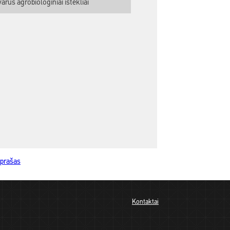
arūs agrobiologiniai ištekliai
aprašas
Kontaktai