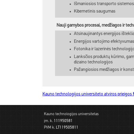
Išmaniosios transporto sistemos
Kibernetinis saugumas
Nauji gamybos procesai, medžiagos ir tech
Atsinaujinantys energijos išteklia
Energijos vartojimo efektyvuma
Fotonika ir lazerinės technologij
Lanksčios produktų kūrimo, gam
dizaino technologijos
Pažangiosios medžiagos ir konst
Kauno technologijos universiteto atviros prieigos
Kauno technologijos universitetas
įm. k.
111950581
PVM k.
LT119505811