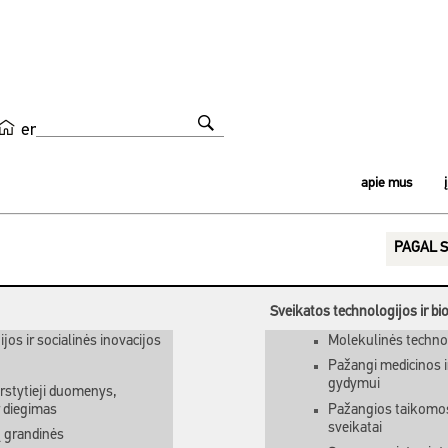
en
apie mus
PAGAL S
Sveikatos technologijos ir bi
jos ir socialinės inovacijos
Molekulinės technolo
Pažangi medicinos in
gydymui
kirstytieji duomenys,
r diegimas
Pažangios taikomos
sveikatai
ų grandinės