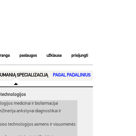
įranga
paslaugos
užklausa
prisijungti
UMANIĄ SPECIALIZACIJĄ
PAGAL PADALINIUS
otechnologijos
gijos medicinai ir biofarmacijai
žinerija ankstyvai diagnostikai ir
ios technologijos asmens ir visuomenės